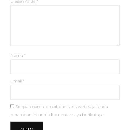
Ulasan Anda
*
Nama
*
Email
*
Simpan nama, email, dan situs web saya pada
peramban ini untuk komentar saya berikutnya.