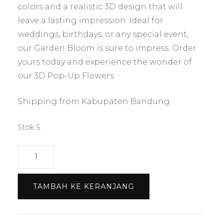
colors and a realistic 3D design that will
leave a lasting impression. Ideal for
weddings, birthdays, or any special event,
our Garden Bloom is sure to impress. Order
yours today and experience the wonder of
our 3D Pop-Up Flowers.
Shipping from Kabupaten Bandung
Stok 5
Kuantitas
Rose
Garden
TAMBAH KE KERANJANG