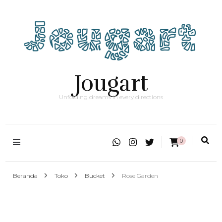
Jougart
Unfolding dreams in every directions
0
Beranda
Toko
Bucket
Rose Garden