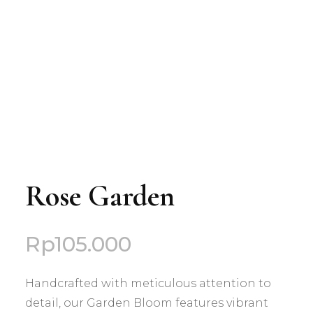
Rose Garden
Rp
105.000
Handcrafted with meticulous attention to
detail, our Garden Bloom features vibrant