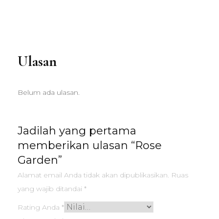
Ulasan
Belum ada ulasan.
Jadilah yang pertama
memberikan ulasan “Rose
Garden”
Alamat email Anda tidak akan dipublikasikan.
Ruas
yang wajib ditandai
*
Rating Anda
*