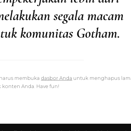
melakukan segala macam
untuk komunitas Gotham.
a harus membuka
dasbor Anda
untuk menghapus lam
konten Anda. Have fun!