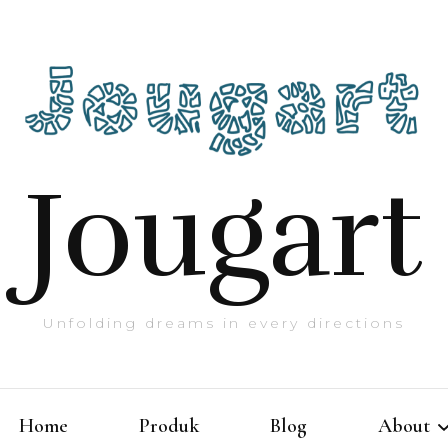
Jougart
Unfolding dreams in every directions
Home
Produk
Blog
About