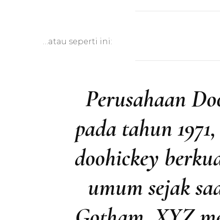
…atau seperti ini:
Perusahaan Doo
pada tahun 1971
doohickey berku
umum sejak saat
Gotham, XYZ mem